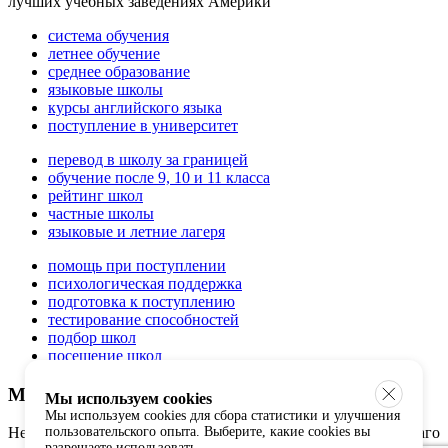
лучших учебных заведениях Америки
система обучения
летнее обучение
среднее образование
языковые школы
курсы английского языка
поступление в университет
перевод в школу за границей
обучение после 9, 10 и 11 класса
рейтинг школ
частные школы
языковые и летние лагеря
помощь при поступлении
психологическая поддержка
подготовка к поступлению
тестирование способностей
подбор школ
посещение школ
Мнение экспертов
Мы используем cookies
Мы используем cookies для сбора статистики и улучшения
пользовательского опыта. Выберите, какие cookies вы
Не нужно доказывать, что образование — самое великое благо
разрешаете использовать.