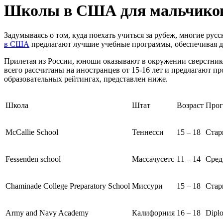
Школы в США для мальчиков
Задумываясь о том, куда поехать учиться за рубеж, многие р
в США
предлагают лучшие учебные программы, обеспечивая дос
Прилетая из России, юноши оказывают в окружении сверстник
всего рассчитаны на иностранцев от 15-16 лет и предлагают
образовательных рейтингах, представлен ниже.
Школа
Штат
Возраст
Про
McCallie School
Теннесси
15 – 18
Стар
Fessenden school
Массачусетс
11 – 14
Сред
Chaminade Сollege Preparatory School
Миссури
15 – 18
Стар
Army and Navy Academy
Калифорния
16 – 18
Dipl