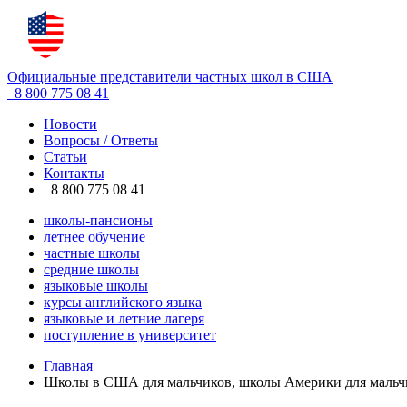
Официальные представители частных школ в США
8 800 775 08 41
Новости
Вопросы / Ответы
Статьи
Контакты
8 800 775 08 41
школы-пансионы
летнее обучение
частные школы
средние школы
языковые школы
курсы английского языка
языковые и летние лагеря
поступление в университет
Главная
Школы в США для мальчиков, школы Америки для мальч